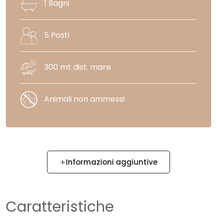
1 Bagni
5 Posti
300 mt dist. mare
Animali non ammessi
Informazioni aggiuntive
Caratteristiche