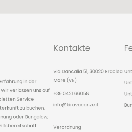
Kontakte
F
Via Dancalia 51, 30020 Eraclea
Unt
Mare (VE)
Erfahrung in der
Unt
Wir verlassen uns auf
+39 0421 66058
Unt
pletten Service
info@kiravacanze.it
Bu
Unterkunft zu buchen.
hnung oder Bungalow,
Hilfsbereitschaft
Verordnung