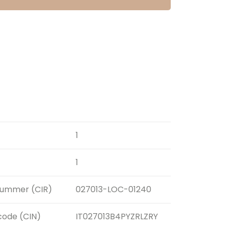
1
1
snummer (CIR)
027013-LOC-01240
scode (CIN)
IT027013B4PYZRLZRY