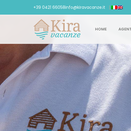
+39 0421 66058
info@kiravacanze.it
HOME
AGEN