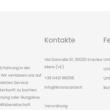
Kontakte
F
Via Dancalia 51, 30020 Eraclea
Unt
Mare (VE)
Erfahrung in der
Unt
Wir verlassen uns auf
+39 0421 66058
Unt
pletten Service
info@kiravacanze.it
Bu
Unterkunft zu buchen.
hnung oder Bungalow,
Hilfsbereitschaft
Verordnung