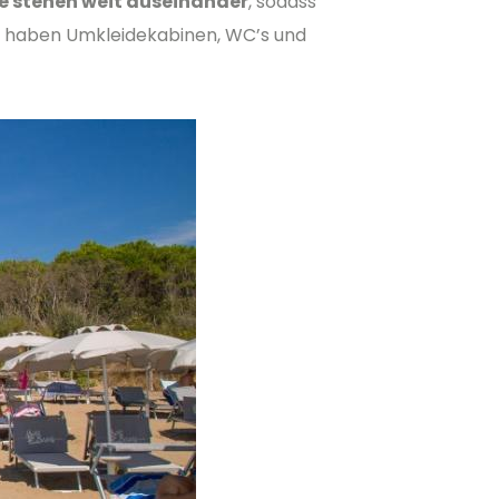
 stehen weit auseinander
, sodass
en haben Umkleidekabinen, WC’s und